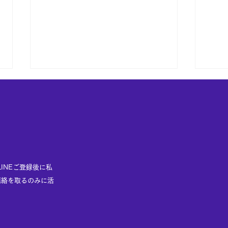
お客
LINEご登録後に私
風水グッツの販売はしてませ
連絡を取るのみに活
ん。