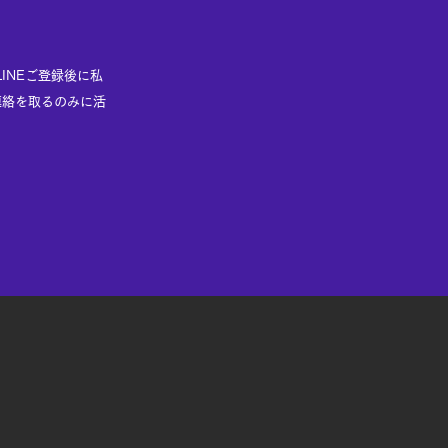
LINEご登録後に私
風水グッツの販売はしてませ
連絡を取るのみに活
ん。