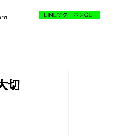
LINEでクーポンGET
re
大切