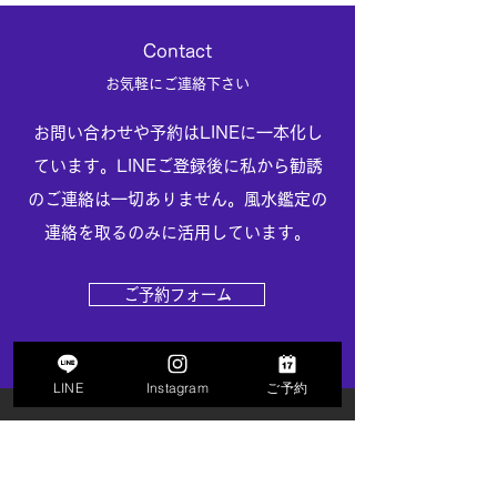
​Contact
お客様へ
​お気軽にご連絡下さい
​お問い合わせや予約はLINEに一本化し
今月もありがと
ています。LINEご登録後に私から勧誘
のご連絡は一切ありません。風水鑑定の
ました
連絡を取るのみに活用しています。
ご予約フォーム
LINE
Instagram
ご予約
​風水工房​
feng shui studio