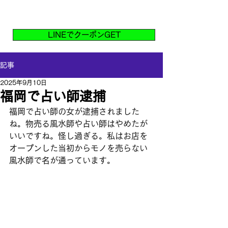
風水工房【福岡の本格風水鑑定】
家相・ビジネス・引っ越しをサポート
LINEでクーポンGET
記事
2025年9月10日
福岡で占い師逮捕
福岡で占い師の女が逮捕されました
ね。物売る風水師や占い師はやめたが
いいですね。怪し過ぎる。私はお店を
オープンした当初からモノを売らない
風水師で名が通っています。